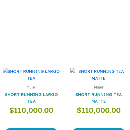
Este
Este
producto
producto
tiene
tiene
Mujer
Mujer
múltiples
múltiples
SHORT RUNNING LARGO
SHORT RUNNING TEA
variantes.
variantes.
TEA
MATTE
Las
Las
$
110,000.00
$
110,000.00
opciones
opciones
se
se
pueden
pueden