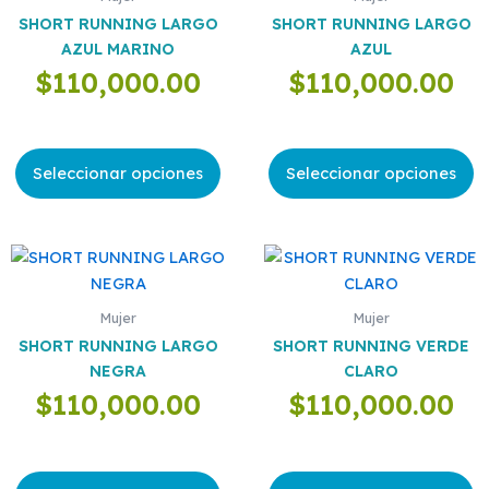
múltiples
múltiples
SHORT RUNNING LARGO
SHORT RUNNING LARGO
variantes.
variantes.
AZUL MARINO
AZUL
Las
Las
$
110,000.00
$
110,000.00
opciones
opciones
se
se
pueden
pueden
elegir
elegir
Seleccionar opciones
Seleccionar opciones
en
en
la
la
página
página
Este
Este
de
de
producto
producto
producto
producto
tiene
tiene
Mujer
Mujer
múltiples
múltiples
SHORT RUNNING LARGO
SHORT RUNNING VERDE
variantes.
variantes.
NEGRA
CLARO
Las
Las
$
110,000.00
$
110,000.00
opciones
opciones
se
se
pueden
pueden