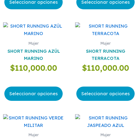
elegir
elegir
Seleccionar opciones
Seleccionar opciones
en
en
la
la
página
página
Este
Este
de
de
producto
producto
producto
producto
tiene
tiene
Mujer
Mujer
múltiples
múltiples
SHORT RUNNING AZÚL
SHORT RUNNING
variantes.
variantes.
MARINO
TERRACOTA
Las
Las
$
110,000.00
$
110,000.00
opciones
opciones
se
se
pueden
pueden
elegir
elegir
Seleccionar opciones
Seleccionar opciones
en
en
la
la
página
página
Este
Este
de
de
producto
producto
producto
producto
tiene
tiene
Mujer
Mujer