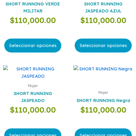
múltiples
múltiples
SHORT RUNNING VERDE
SHORT RUNNING
variantes.
variantes.
MILITAR
JASPEADO AZUL
Las
Las
$
110,000.00
$
110,000.00
opciones
opciones
se
se
pueden
pueden
elegir
elegir
Seleccionar opciones
Seleccionar opciones
en
en
la
la
página
página
Este
Este
de
de
producto
producto
producto
producto
tiene
tiene
Mujer
múltiples
múltiples
Mujer
SHORT RUNNING
variantes.
variantes.
JASPEADO
SHORT RUNNING Negra
Las
Las
$
110,000.00
$
110,000.00
opciones
opciones
se
se
pueden
pueden
elegir
elegir
Seleccionar opciones
Seleccionar opciones