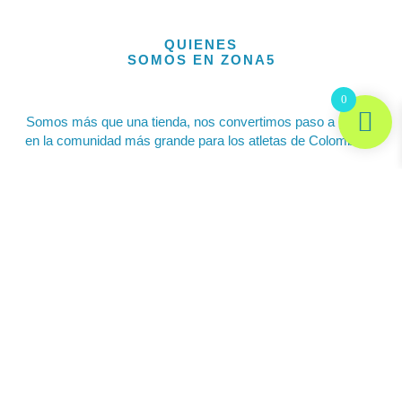
QUIENES
SOMOS EN ZONA5
0
Somos más que una tienda, nos convertimos paso a paso
en la comunidad más grande para los atletas de Colombia.
Politica de envios
Ayuda y soporte
I
F
X
n
a
-