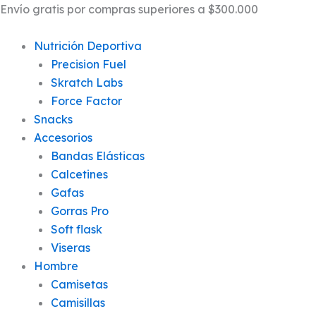
Búsqueda
SHORT
Ir
Envío gratis por compras superiores a $300.000
de
RUNNING
al
productos
LARGO
contenido
Nutrición Deportiva
MARRON
cantidad
Precision Fuel
Skratch Labs
Force Factor
Snacks
Accesorios
Bandas Elásticas
Calcetines
Gafas
Gorras Pro
Soft flask
Viseras
Hombre
Camisetas
Camisillas