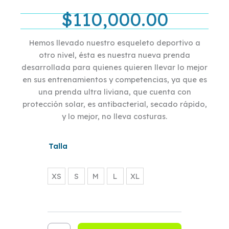
$
110,000.00
Hemos llevado nuestro esqueleto deportivo a
otro nivel, ésta es nuestra nueva prenda
desarrollada para quienes quieren llevar lo mejor
en sus entrenamientos y competencias, ya que es
una prenda ultra liviana, que cuenta con
protección solar, es antibacterial, secado rápido,
y lo mejor, no lleva costuras.
CAMISILLA
Talla
ELITE
ESCAMAS
cantidad
XS
XS
S
M
L
XL
S
M