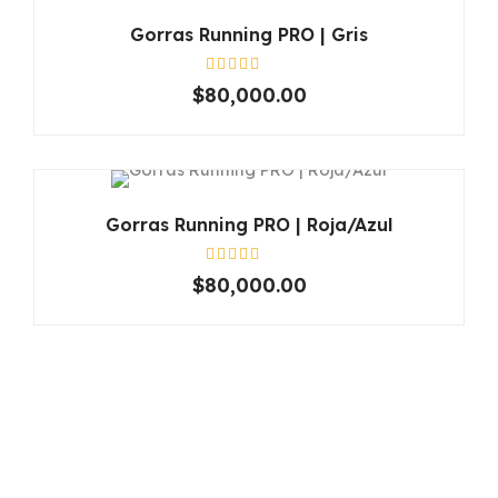
Gorras Running PRO | Gris
Valorado
$
80,000.00
en
0
de
5
Gorras Running PRO | Roja/Azul
Valorado
$
80,000.00
en
0
de
5