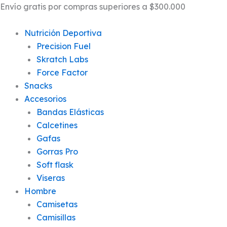
Búsqueda
Gorras
Ir
Este
Este
Envío gratis por compras superiores a $300.000
de
Running
al
producto
producto
productos
PRO
contenido
tiene
tiene
Nutrición Deportiva
|
Vinotinto
múltiples
múltiples
Precision Fuel
/
variantes.
variantes.
Skratch Labs
Fucsia
Las
Las
Force Factor
cantidad
opciones
opciones
Snacks
se
se
Accesorios
pueden
pueden
Bandas Elásticas
elegir
elegir
Calcetines
en
en
Gafas
la
la
Gorras Pro
página
página
Soft flask
de
de
Viseras
producto
producto
Hombre
Camisetas
Camisillas